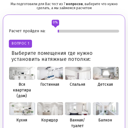
Мы подготовили для Вас тест из
7
вопросов
, выберите что нужно
сделать, а мы займемся расчетом
0%
Расчет пройден на:
Ра
В
ВОПРОС 1
Ук
Выберите помещения где нужно
п
установить натяжные потолки:
ПЛ
1
Вся
Гостинная
Спальня
Детская
квартира
(дом)
ПЕ
4
Кухня
Коридор
Ванная/
Балкон
туалет