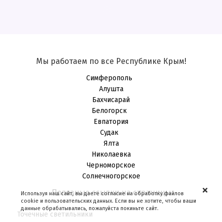
❅
❄
.
❄
.
❆
❅
❄
❅
❄
*
Мы работаем по все Республике Крым!
Симферополь
Алушта
Бахчисарай
Белогорск
Евпатория
Судак
Ялта
Николаевка
Черноморское
Солнечногорское
Полезные ссылки на страницы
Используя наш сайт, вы даете согласие на обработку файлов
cookie и пользовательских данных. Если вы не хотите, чтобы ваши
данные обрабатывались, пожалуйста покиньте сайт.
Точечные светильники