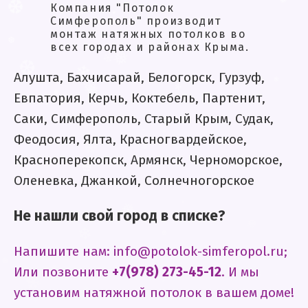
*
.
Компания "Потолок
.
.
Симферополь" производит
❅
.
монтаж натяжных потолков во
❆
всех городах и районах Крыма.
.
❆
❅
*
*
.
Алушта, Бахчисарай, Белогорск, Гурзуф,
.
❄
❆
Евпатория, Керчь, Коктебель, Партенит,
*
❅
❄
Саки, Симферополь, Старый Крым, Судак,
❆
❄
❄
❅
Феодосия, Ялта, Красногвардейское,
❅
❅
*
.
Красноперекопск, Армянск, Черноморское,
Оленевка, Джанкой, Солнечногорское
.
.
❄
❄
❅
❄
.
*
Не нашли свой город в списке?
❆
*
.
❆
❄
Напишите нам: info@potolok-simferopol.ru;
.
❅
.
Или позвоните
+7(978) 273-45-12
. И мы
❅
❄
❆
установим натяжной потолок в вашем доме!