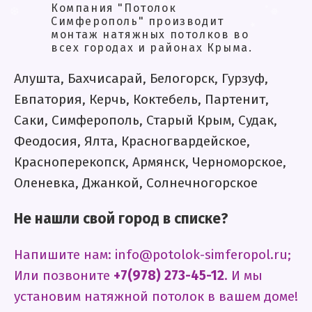
Компания "Потолок
❆
❅
❄
❆
❆
Симферополь" производит
❅
.
монтаж натяжных потолков во
всех городах и районах Крыма.
.
❆
❅
❅
❆
Алушта, Бахчисарай, Белогорск, Гурзуф,
*
.
.
Евпатория, Керчь, Коктебель, Партенит,
*
Саки, Симферополь, Старый Крым, Судак,
Феодосия, Ялта, Красногвардейское,
Красноперекопск, Армянск, Черноморское,
Оленевка, Джанкой, Солнечногорское
Не нашли свой город в списке?
Напишите нам: info@potolok-simferopol.ru;
Или позвоните
+7(978) 273-45-12
. И мы
установим натяжной потолок в вашем доме!