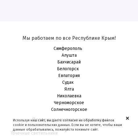
Мы работаем по все Республике Крым!
Симферополь
Алушта
Бахчисарай
Белогорск
Евпатория
Судак
Ялта
Николаевка
Черноморское
Солнечногорское
Полезные ссылки на страницы
Используя наш сайт, вы даете согласие на обработку файлов
cookie и пользовательских данных. Если вы не хотите, чтобы ваши
данные обрабатывались, пожалуйста покиньте сайт.
Точечные светильники