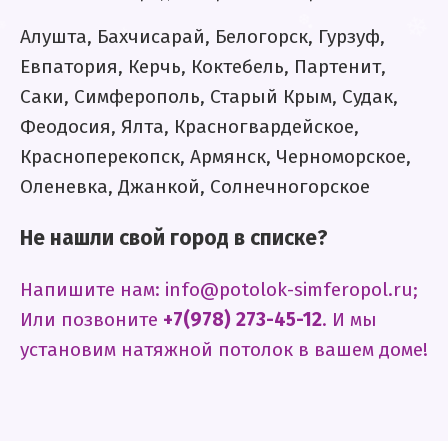
*
*
❅
.
Алушта, Бахчисарай, Белогорск, Гурзуф,
❆
❅
❆
Евпатория, Керчь, Коктебель, Партенит,
.
Саки, Симферополь, Старый Крым, Судак,
❄
.
❆
❄
❄
Феодосия, Ялта, Красногвардейское,
Красноперекопск, Армянск, Черноморское,
Оленевка, Джанкой, Солнечногорское
Не нашли свой город в списке?
Напишите нам: info@potolok-simferopol.ru;
Или позвоните
+7(978) 273-45-12
. И мы
установим натяжной потолок в вашем доме!