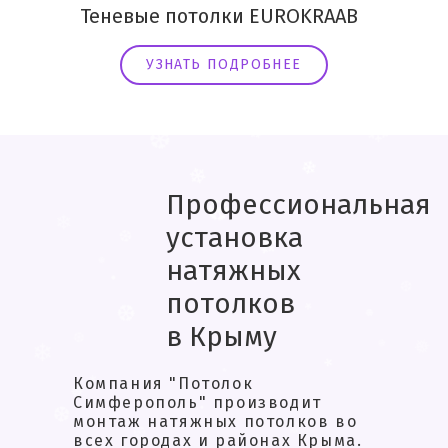
Теневые потолки EUROKRAAB
УЗНАТЬ ПОДРОБНЕЕ
❅
❆
.
*
*
❄
❆
❅
❅
❆
Профессиональная
❄
❆
❄
.
установка
❄
❄
натяжных
❄
.
❆
потолков
❄
❆
❄
в Крыму
❅
❅
❄
.
❆
Компания "Потолок
❆
*
❅
Симферополь" производит
❆
❅
монтаж натяжных потолков во
❄
❅
всех городах и районах Крыма.
*