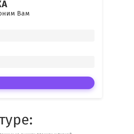
КА
воним Вам
туре: