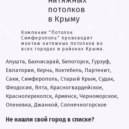
натяжных
.
❅
потолков
❄
❅
❄
в Крыму
.
❅
*
❄
*
.
.
❅
Компания "Потолок
Симферополь" производит
монтаж натяжных потолков во
❆
*
❆
*
всех городах и районах Крыма.
❅
❆
Алушта, Бахчисарай, Белогорск, Гурзуф,
Евпатория, Керчь, Коктебель, Партенит,
Саки, Симферополь, Старый Крым, Судак,
Феодосия, Ялта, Красногвардейское,
Красноперекопск, Армянск, Черноморское,
Оленевка, Джанкой, Солнечногорское
Не нашли свой город в списке?