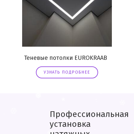
Теневые потолки EUROKRAAB
УЗНАТЬ ПОДРОБНЕЕ
❅
❅
❆
.
❅
*
❄
❄
.
❄
Профессиональная
❅
*
❄
.
*
установка
❆
❄
.