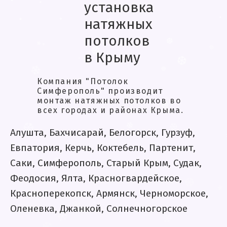
❅
❄
установка
.
❅
натяжных
*
*
.
.
потолков
.
*
*
.
в Крыму
*
*
❆
❆
❅
Компания "Потолок
❆
*
Симферополь" производит
*
❄
❆
монтаж натяжных потолков во
всех городах и районах Крыма.
.
.
❆
*
Алушта, Бахчисарай, Белогорск, Гурзуф,
❅
.
Евпатория, Керчь, Коктебель, Партенит,
❆
❄
.
❆
❄
Саки, Симферополь, Старый Крым, Судак,
.
Феодосия, Ялта, Красногвардейское,
❅
Красноперекопск, Армянск, Черноморское,
❄
❆
Оленевка, Джанкой, Солнечногорское
❆
*
❅
.