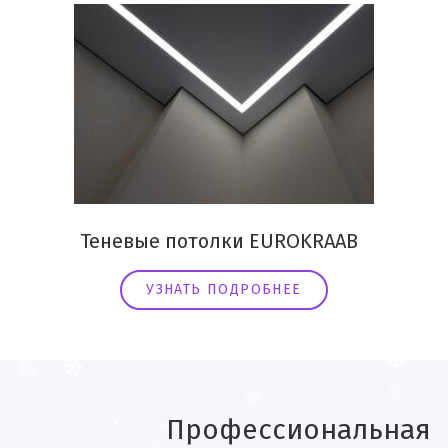
Теневые потолки EUROKRAAB
УЗНАТЬ ПОДРОБНЕЕ
❆
❅
*
❆
❄
*
.
❆
❄
.
.
❄
❅
Профессиональная
❄