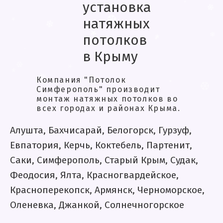
установка
❆
❄
❅
❄
натяжных
❆
.
❄
потолков
.
❆
*
в Крыму
❄
*
❄
*
❄
*
Компания "Потолок
.
Симферополь" производит
*
❆
монтаж натяжных потолков во
*
❅
всех городах и районах Крыма.
.
❆
*
❅
.
Алушта, Бахчисарай, Белогорск, Гурзуф,
Евпатория, Керчь, Коктебель, Партенит,
Саки, Симферополь, Старый Крым, Судак,
Феодосия, Ялта, Красногвардейское,
Красноперекопск, Армянск, Черноморское,
Оленевка, Джанкой, Солнечногорское