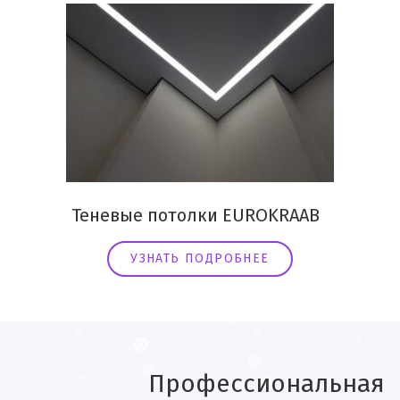
Теневые потолки EUROKRAAB
УЗНАТЬ ПОДРОБНЕЕ
.
❄
*
❆
.
.
❅
❆
❅
❆
Профессиональная
❆
*
*
❆