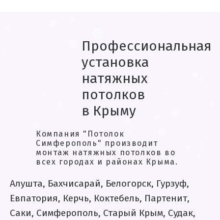
❆
*
❄
❄
❄
.
❅
Профессиональная
❆
❅
❄
.
❅
установка
❅
❆
❆
.
натяжных
.
*
.
потолков
.
.
в Крыму
❅
❆
*
❆
*
❅
Компания "Потолок
❅
❄
❄
Симферополь" производит
❄
❅
монтаж натяжных потолков во
❅
❄
всех городах и районах Крыма.
❅
❅
❆
❄
*
Алушта, Бахчисарай, Белогорск, Гурзуф,
❆
*
Евпатория, Керчь, Коктебель, Партенит,
Саки, Симферополь, Старый Крым, Судак,