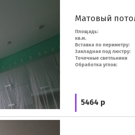
Матовый потол
Площад
кв.м.
Вставка по пе
Закладная под
Точечные све
Обработка 
5464 р