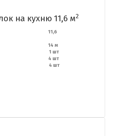
2
ок на кухню 11,6 м
ь: 11,6
риметру: 14 м
 люстру: 1 шт
тльники 4 шт
углов: 4 шт