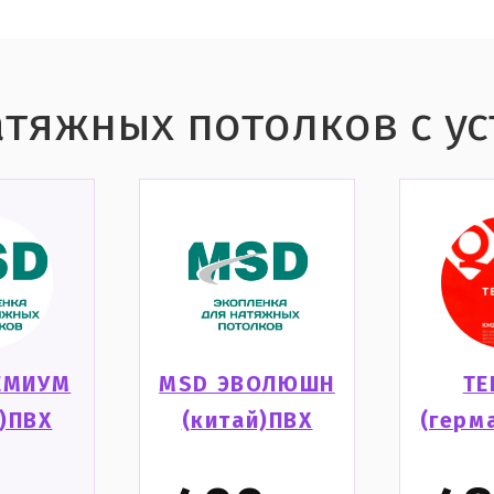
тяжных потолков с у
ЕМИУМ
MSD ЭВОЛЮШН
ТЕ
)ПВХ
(китай)ПВХ
(герм