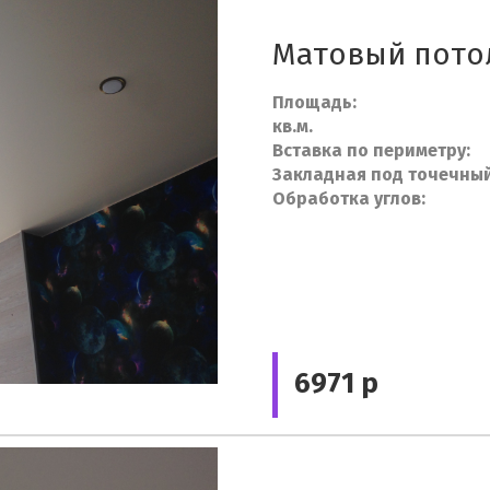
Матовый потол
Площад
кв.м.
Вставка по пе
Закладная под точеч
Обработка 
6971 р