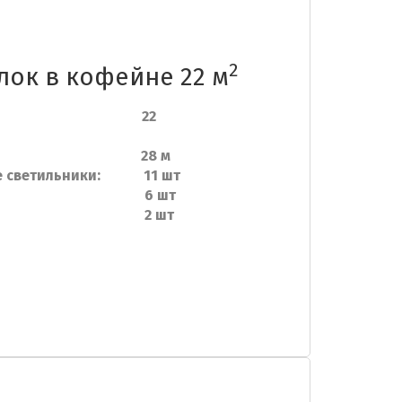
2
ок в кофейне 22 м
дь: 22
отолка: 28 м
ые светильники: 11 шт
 люстру: 6 шт
углов: 2 шт