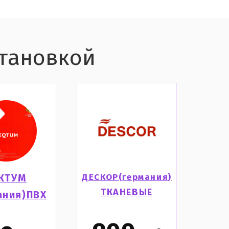
становкой
ДЕСКОР(
германия
)
КТУМ
ТКАНЕВЫЕ
ания)ПВХ