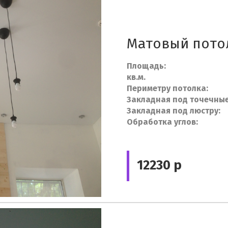
Матовый потол
Площа
кв.м.
Периметру п
Закладная под точечн
Закладная под
Обработка 
12230 р