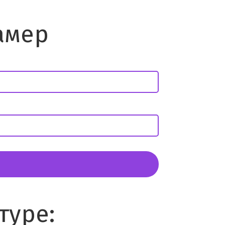
амер
туре: