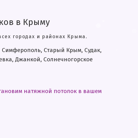
❅
❅
*
❆
ков в Крыму
.
*
сех городах и районах Крыма.
❅
и, Симферополь, Старый Крым, Судак,
.
невка, Джанкой, Солнечногорское
❆
*
становим натяжной потолок в вашем