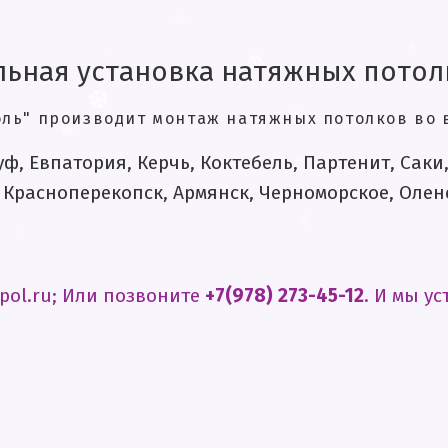
ьная установка натяжных потол
❅
❄
.
❆
ль" производит монтаж натяжных потолков во в
❆
уф, Евпатория, Керчь, Коктебель, Партенит, Сак
*
❅
 Красноперекопск, Армянск, Черноморское, Оле
*
.
*
*
*
pol.ru; Или позвоните
+7(978) 273-45-12
. И мы у